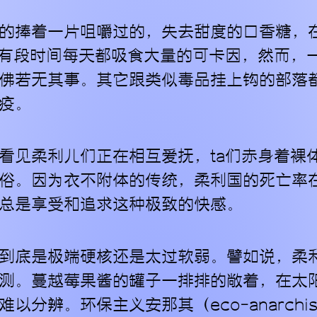
的捧着一片咀嚼过的，失去甜度的口香糖，
们有段时间每天都吸食大量的可卡因，然而，
佛若无其事。其它跟类似毒品挂上钩的部落
疫。
看见柔利儿们正在相互爱抚，ta们赤身着裸
俗。因为衣不附体的传统，柔利国的死亡率
总是享受和追求这种极致的快感。
到底是极端硬核还是太过软弱。譬如说，柔
测。蔓越莓果酱的罐子一排排的敞着，在太阳
以分辨。环保主义安那其（eco-anarchi