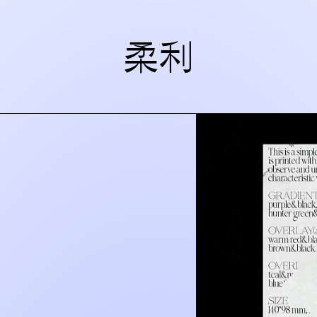
MACA艺术中心
柔利
北京文化艺术地标
简工业感与未来感
在通过具有前瞻性
科边界的交流和立
到研究、从泛表演
们致力于突破既有
图上的新型态机构
变化的时代。