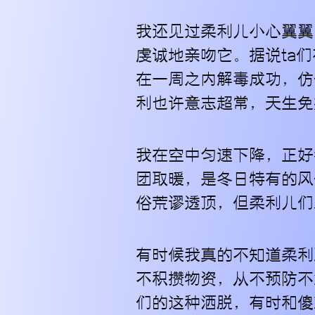
我还见过柔利儿小心翼翼
虔诚地亲吻它。据说ta
在一周之内解毒成功，仿
利也许意志超常，天生免
我在空中匀速下降，正好
团取暖，是冬日特有的风
俗荒谬透顶，但柔利儿们
有时候我真的不知道柔利
不积攒物资，从不预防不
们的这种洒脱，有时和傻难