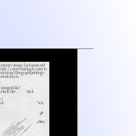
是一所非营利当代艺术机构，位于
798艺术园区内，为一栋具有极
的独栋建筑。MACA艺术中心旨
与实验性的内容，建立起跨越学
足本土视野的国际对话。从展览
性实践到替代性的社群融合，我
认知框架，成为中国当代艺术版
坐标，以艺术回应当下这个激烈