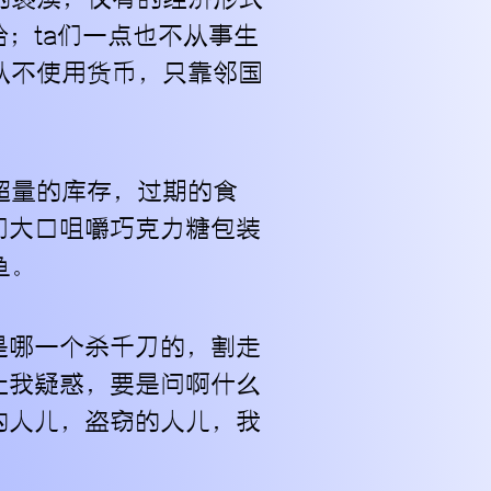
；ta们一点也不从事生
从不使用货币，只靠邻国
超量的库存，过期的食
们大口咀嚼巧克力糖包装
鱼。
是哪一个杀千刀的，割走
让我疑惑，要是问啊什么
的人儿，盗窃的人儿，我