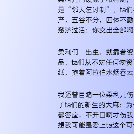
是“邻人乞讨制”。ta
产，五谷不分，四体不勤
慈济过活：你交出全部啊
柔利们一出生，就靠着资
品，ta们从不对任何物
纸，抱着阿拉伯水烟吞云
我还曾目睹一位柔利儿伤
了ta们的新生的大麻：
都答应，不开口啊才伤我
想我可能是爱上ta这个