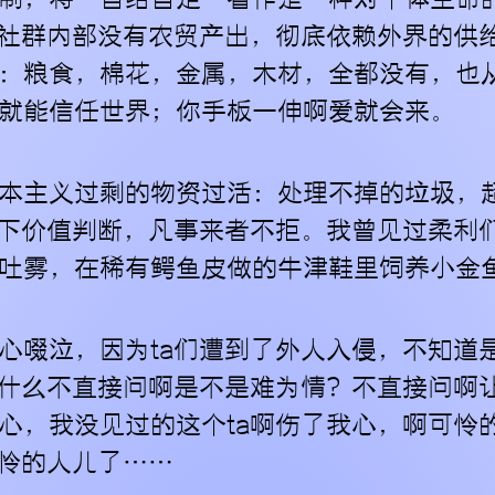
们社群内部没有农贸产出，彻底依赖外界的供给
：粮食，棉花，金属，木材，全都没有，也
就能信任世界；你手板一伸啊爱就会来。
本主义过剩的物资过活：处理不掉的垃圾，
资下价值判断，凡事来者不拒。我曾见过柔利
吐雾，在稀有鳄鱼皮做的牛津鞋里饲养小金
心啜泣，因为ta们遭到了外人入侵，不知道
为什么不直接问啊是不是难为情？不直接问啊
心，我没见过的这个ta啊伤了我心，啊可怜
可怜的人儿了……