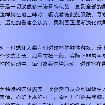
于是一切就像多米诺骨牌似的，直到全部的
这样躺在地上呻吟，吸吮着彼此的肌肤，寻
。远处的看客会认为，柔利国正逐渐演化成
时日也想加入柔利们碰碰摔的群体游戏，玩
个仪式太长，如马拉松一般，实际上非常耗
性的活动中。ta们赞美这种活动，碰碰摔在
为独特的乞讨姿态，此姿势自从柔利国诞生
表情，心如止水的样子，柔利儿们摇头晃脑