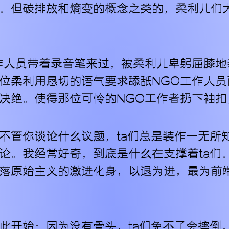
。但碳排放和熵变的概念之类的，柔利儿们
作人员带着录音笔来过，被柔利儿卑躬屈膝地
位柔利用恳切的语气要求舔舐NGO工作人员
决绝。使得那位可怜的NGO工作者扔下袖扣
不管你谈论什么议题，ta们总是装作一无所
论。我经常好奇，到底是什么在支撑着ta们
落原始主义的激进化身，以退为进，最为前
此开始：因为没有骨头，ta们免不了会摔倒