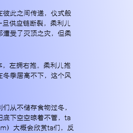
在彼此之间传递，仪式般
一旦供应链断裂，柔利儿
都遭受了灭顶之灾，但柔
体，左拥右抱。柔利儿抱
在冬季居高不下，这个风
利们从不储存食物过冬，
底下空空晾着不管，ta
sm）大概会欣赏ta们，反