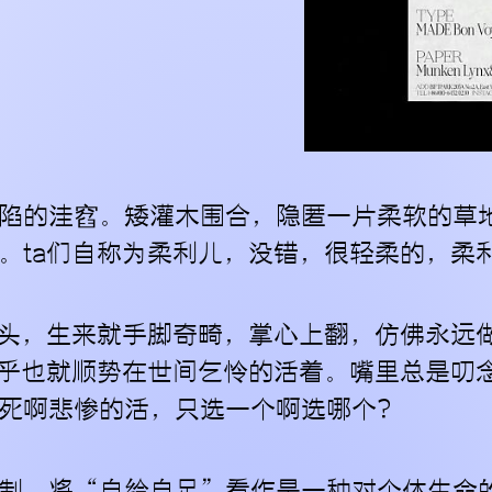
陷的洼窞。矮灌木围合，隐匿一片柔软的草
。ta们自称为柔利儿，没错，很轻柔的，柔
骨头，生来就手脚奇畸，掌心上翻，仿佛永远
似乎也就顺势在世间乞怜的活着。嘴里总是叨
死啊悲惨的活，只选一个啊选哪个？
制，将“自给自足”看作是一种对个体生命