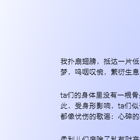
我扑扇翅膀，抵达一片低
梦，呜咽叹惋，繁衍生息
ta们的身体里没有一根
此，受身形影响，ta们
都像忧伤的歌谣：心碎的
柔利儿们废除了私有财产