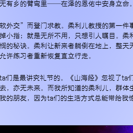
无有乡的臂弯里——在泽的恩佑中安身立命
软外交”而登门求教。柔利儿教授的第一件
掉小指；就是无所不用，只想引人瞩目。柔
悯的秘诀。柔利让新来者躺倒在地上，整天
允许练习者重新恢复直立行走。
ta们是最讲究礼节的。《山海经》忽视了ta
去，亦无未来。而我所知道的柔利儿，群体
我的朋友，因为ta们的生活方式总能带给我