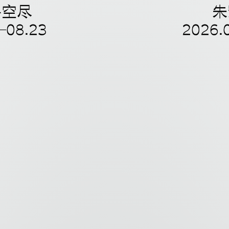
碧空尽
朱
—08.23
2026.