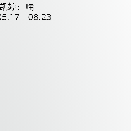
凯婷：喘
05.17—08.23
订阅