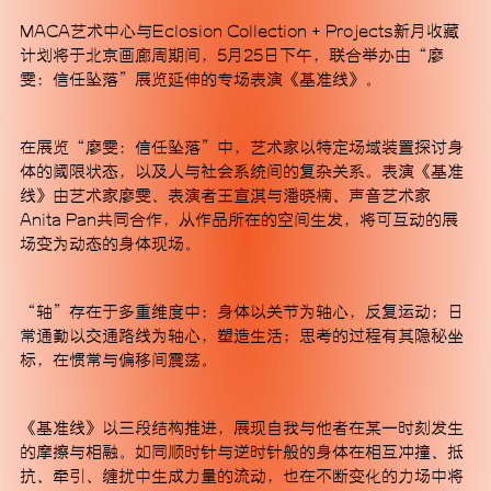
MACA艺术中⼼与Eclosion Collection + Projects新⽉收藏
计划将于北京画廊周期间，5⽉25⽇下午，联合举办由“廖
雯：信任坠落”展览延伸的专场表演《基准线》。
在展览“廖雯：信任坠落”中，艺术家以特定场域装置探讨⾝
MACA艺术中心是一所非营利当代艺术机构，位于北京
体的阈限状态，以及⼈与社会系统间的复杂关系。表演《基准
文化艺术地标798艺术园区内，为一栋具有极简工业感与
线》由艺术家廖雯、表演者王宣淇与潘晓楠、声⾳艺术家
未来感的独栋建筑。MACA艺术中心旨在通过具有前瞻
Anita Pan共同合作，从作品所在的空间生发，将可互动的展
性与实验性的内容，建立起跨越学科边界的交流和立足
场变为动态的身体现场。
本土视野的国际对话。从展览到研究、从泛表演性实践
到替代性的社群融合，我们致力于突破既有认知框架，
成为中国当代艺术版图上的新型态机构坐标，以艺术回
“轴”存在于多重维度中：身体以关节为轴心，反复运动；日
应当下这个激烈变化的时代。
常通勤以交通路线为轴心，塑造生活；思考的过程有其隐秘坐
标，在惯常与偏移间震荡。
微信
《基准线》以三段结构推进，展现自我与他者在某一时刻发生
的摩擦与相融。如同顺时针与逆时针般的身体在相互冲撞、抵
Instagram
抗、牵引、缠扰中生成力量的流动，也在不断变化的力场中将