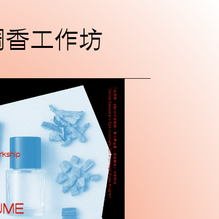
是一所非营利当代艺术机构，位于
｜调香工作坊
798艺术园区内，为一栋具有极
的独栋建筑。MACA艺术中心旨
与实验性的内容，建立起跨越学
足本土视野的国际对话。从展览
性实践到替代性的社群融合，我
认知框架，成为中国当代艺术版
坐标，以艺术回应当下这个激烈