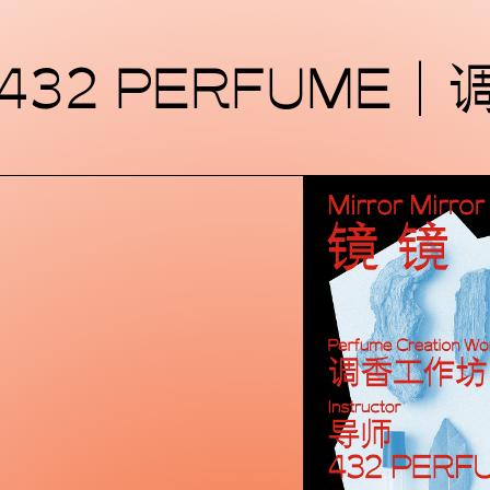
MACA艺术中心
432 PERFUME
北京文化艺术地标
简工业感与未来感
在通过具有前瞻性
科边界的交流和立
到研究、从泛表演
们致力于突破既有
图上的新型态机构
变化的时代。