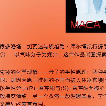
多洛塔·加瓦达与埃格勒·库尔博凯特携手43
025），以气味分子为媒介，这件作品试图探
奇妙的化学现象——分子的手性原理：两种
同，却因为原子排列的不同而被人体器官接
手性分子(R)-香芹酮与(S)-香芹酮为核
般凉爽清甜，另一个孜然一般温暖辛香，它
又差异的感官氛围。