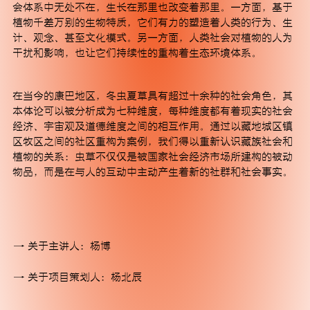
会体系中无处不在，生长在那里也改变着那里。一方面，基于
植物千差万别的生物特质，它们有力的塑造着人类的行为、生
计、观念、甚至文化模式。另一方面，人类社会对植物的人为
干扰和影响，也让它们持续性的重构着生态环境体系。
MACA艺术中心是一所非营利当代艺术机构，位于北京
在当今的康巴地区，冬虫夏草具有超过十余种的社会角色，其
文化艺术地标798艺术园区内，为一栋具有极简工业感与
本体论可以被分析成为七种维度，每种维度都有着现实的社会
未来感的独栋建筑。MACA艺术中心旨在通过具有前瞻
经济、宇宙观及道德维度之间的相互作用。通过以藏地城区镇
性与实验性的内容，建立起跨越学科边界的交流和立足
区牧区之间的社区重构为案例，我们得以重新认识藏族社会和
本土视野的国际对话。从展览到研究、从泛表演性实践
植物的关系：虫草不仅仅是被国家社会经济市场所建构的被动
到替代性的社群融合，我们致力于突破既有认知框架，
物品，而是在与人的互动中主动产生着新的社群和社会事实。
成为中国当代艺术版图上的新型态机构坐标，以艺术回
应当下这个激烈变化的时代。
关于主讲人：杨博
微信
关于项目策划人：杨北辰
Instagram