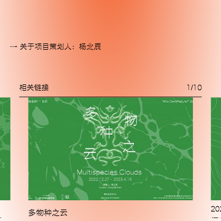
关于项目策划人：杨北辰
MACA艺术中心是一所非营利当代艺术机构，位于北京
文化艺术地标798艺术园区内，为一栋具有极简工业感与
相关链接
1
/
10
未来感的独栋建筑。MACA艺术中心旨在通过具有前瞻
性与实验性的内容，建立起跨越学科边界的交流和立足
本土视野的国际对话。从展览到研究、从泛表演性实践
到替代性的社群融合，我们致力于突破既有认知框架，
成为中国当代艺术版图上的新型态机构坐标，以艺术回
应当下这个激烈变化的时代。
微信
Instagram
20
多物种之云