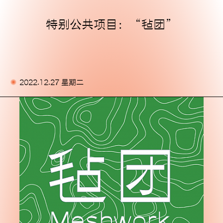
特别公共项目：“毡团”
主页
展览
活动
2022.12.27 星期二
出版物
委任
支持我们
关于