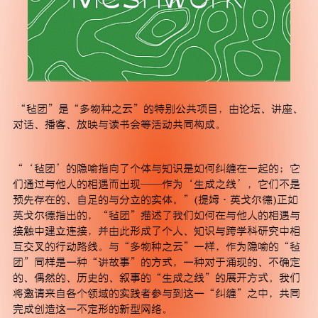
“毡团”是“多物种之云”的特别公共项目，由论坛、讲座、
订阅
对话、播客、放映与读书会等活动共同构成。
“‘毡团’的隐喻指向了个体与知识是如何纠缠在一起的；它
们通过与他人的相遇而出现——作为‘生成之线’，它们不是
预先存在的、自足的与分立的实体。”(提姆·英戈尔德)正如
英戈尔德指出的，“毡团”描述了我们如何在与他人的相遇与
接触中建立连接，并由此形成了个人、知识与跨学科研究中相
互交叉的行动路线。与“多物种之云”一样，作为隐喻的“毡
团”同样是一种“讲故事”的方式，一种对于涌现的、不确定
的、偶然的、历史的、叙事的“生成之线”的展开方式。我们
将邀请来自各个领域的实践者参与到这一“纠缠”之中，共同
完成创造这一不定形的新型网络。