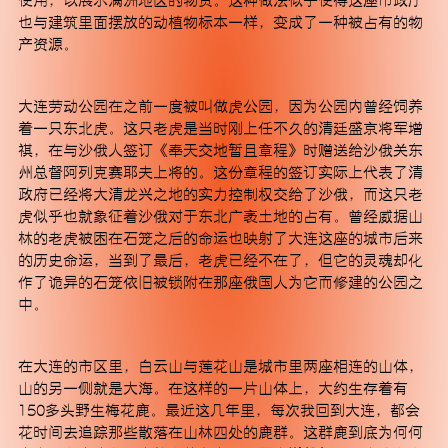
使用，以展示满洲地区的物资。这种做法似乎使得这座市政厅
也与建筑里面摆放的动植物标本一样，变成了一种被占有的物
产资源。
大连劳动公园在之前一度被叫做虎公园，因为公园内曾经饲养
着一只东北虎。这只老虎是当时刚上任不久的清廷盛京将军增
MACA艺术中心是一所非营利当代艺术机构，位于北京
祺，在与沙俄人签订《奉天交地暂且章程》时赠送给沙俄关东
文化艺术地标798艺术园区内，为一栋具有极简工业感与
州总督阿列克赛耶夫上将的。这份章程的签订实际上代表了清
未来感的独栋建筑。MACA艺术中心旨在通过具有前瞻
政府已经将大清龙兴之地的实力控制权交给了沙俄，而这只老
性与实验性的内容，建立起跨越学科边界的交流和立足
虎似乎也就象征着沙俄对于东北广袤土地的占有。曾经威据山
本土视野的国际对话。从展览到研究、从泛表演性实践
林的老虎被困在石笼之后的命运也映射了大连这座的城市后来
到替代性的社群融合，我们致力于突破既有认知框架，
的历史命运，当到了最后，老虎已经不在了，但它的灵魂却化
成为中国当代艺术版图上的新型态机构坐标，以艺术回
作了诡异的石笼依旧被锁附在那座俄国人为它而修建的公园之
应当下这个激烈变化的时代。
中。
在大连的市区里，白云山与莲花山是城市里两座相连的山体，
微信
山的另一侧就是大海。在这样的一片山体上，大约生存着有
150多头野生梅花鹿。最近这几年里，每次我回到大连，都会
Instagram
花时间去追踪那些散落在山林四处的鹿群。这群鹿到底为何何