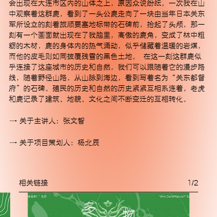
会出现在大连市区内的山体之上，原因众说纷纭。一次我在山
中观察着这群鹿，看到了一头公鹿走向了一块由当年日本关东
© 2025 MACA艺术中心
军所设立的刻着旅顺要塞地标带的石碑前，抬起了头颅，那一
刻有一个画面就出现在了我脑里，高傲的鹿角，变成了林中粗
粝的木材，鹿的身体内的热气涌动，似乎储藏着温暖的岩煤，
而他的皮毛则如同披覆残雪的黑色土地。 在这一刻这群鹿似
乎连接了这座城市的历史和自然，我们可以跟随着它的漫步路
线，随着野径山路，从山脉到海边，看到写着名为“关东都督
府”的石碑。殖民的历史和自然的历史紧紧互相系连着，老虎
和鹿记录了建筑、地貌、文化之间不断变迁的互相转化。
关于主讲人：张文智
关于项目策划人：杨北辰
相关链接
1
/
2